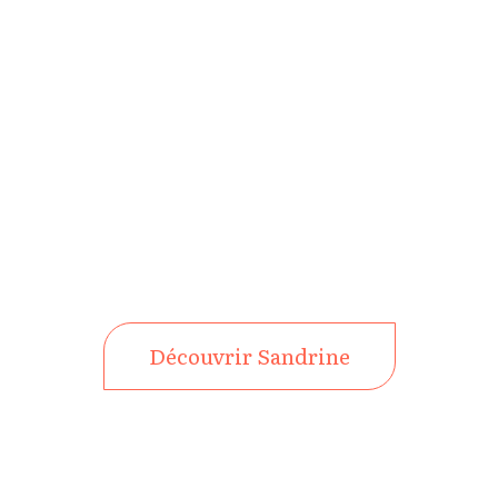
Je suis là pour vous accompagner, vous
conseiller et vous rassurer
afin de créer le voyage qui vous
ressemble.
Découvrir Sandrine